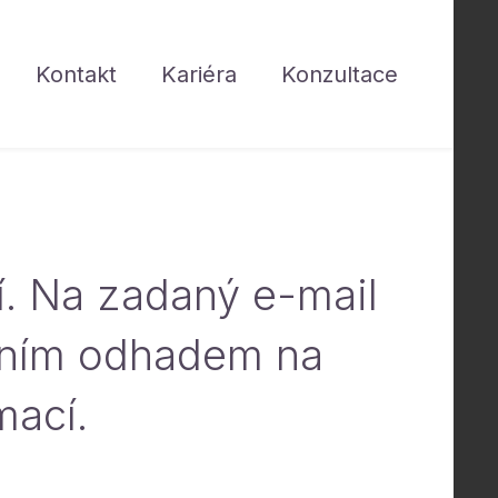
Kontakt
Kariéra
Konzultace
í. Na zadaný e-mail
étním odhadem na
mací.