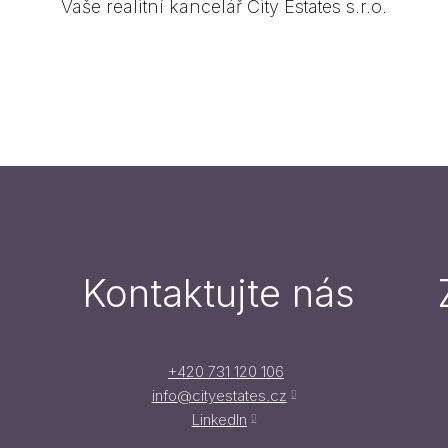
Vaše realitní kancelář City Estates s.r.o.
Kontaktujte nás
+420 731 120 106
info@cityestates.cz
LinkedIn