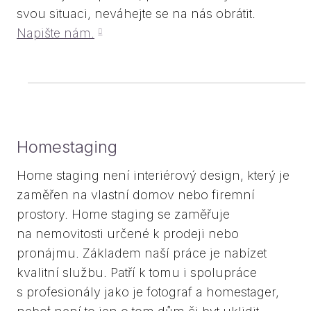
svou situaci, neváhejte se na nás obrátit.
Hy
Napište nám.
spec
Da
Nemov
Odha
Homestaging
Blog
Kont
Home staging není interiérový design, který je
Karié
zaměřen na vlastní domov nebo firemní
prostory. Home staging se zaměřuje
Konz
na nemovitosti určené k prodeji nebo
pronájmu. Základem naší práce je nabízet
kvalitní službu. Patří k tomu i spolupráce
s profesionály jako je fotograf a homestager,