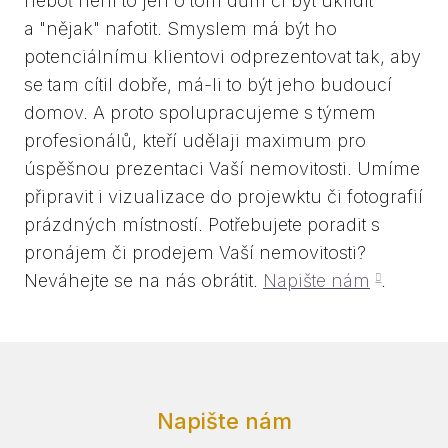
neboť není to jen o tom dům či byt uklidit
a "nějak" nafotit. Smyslem má být ho
potenciálnímu klientovi odprezentovat tak, aby
se tam cítil dobře, má-li to být jeho budoucí
domov. A proto spolupracujeme s týmem
profesionálů, kteří udělaji maximum pro
úspěšnou prezentaci Vaší nemovitosti. Umíme
připravit i vizualizace do projewktu či fotografií
prázdných místností. Potřebujete poradit s
pronájem či prodejem Vaší nemovitosti?
Neváhejte se na nás obrátit.
Napište nám
.
Napište nám