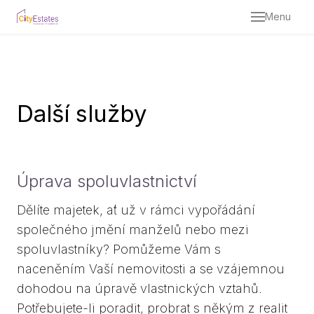
Menu
O ná
T
Re
Další služby
Služ
Pr
P
Úprava spoluvlastnictví
nem
Dělíte majetek, ať už v rámci vypořádání
Od
nem
společného jmění manželů nebo mezi
spoluvlastníky? Pomůžeme Vám s
Od
naceněním Vaší nemovitosti a se vzájemnou
říze
dohodou na úpravě vlastnických vztahů.
Dě
Potřebujete-li poradit, probrat s někým z realit
poz